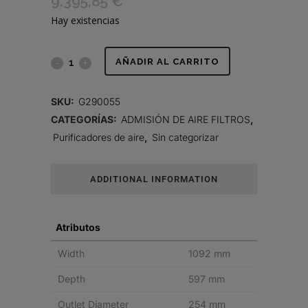
9.395,85
€
Hay existencias
FILTRO
AÑADIR AL CARRITO
DE
SKU:
G290055
AIRE,
CATEGORÍAS:
ADMISIÓN DE AIRE FILTROS
,
Purificadores de aire
,
Sin categorizar
SSG
DONACLONE
ADDITIONAL INFORMATION
VERTICAL
quantity
Atributos
Width
1092 mm
Depth
597 mm
Outlet Diameter
254 mm