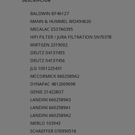
DESCRIPCIÓN
quantity
BALDWIN BF46127
MANN & HUMMEL WDK94020
MECALAC E537A0395
HIFI FILTER / JURA FILTRATION SN70378
WIRTGEN 2319002
DEUTZ 04137455
DEUTZ 04137456
JLG 1001225431
MCCORMICK 6602589A2
DYNAPAC 4812009698
GENIE 214228GT
LANDINI 6602589A3
LANDINI 6602589A1
LANDINI 6602589A2
MERLO 103943
SCHAEFFER 070990516