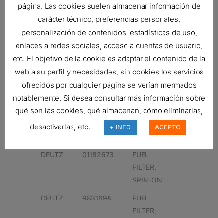
página. Las cookies suelen almacenar información de
REFERENCIA CRUZADA
carácter técnico, preferencias personales,
Nombre
N° de pieza
Descripción
Notas
personalización de contenidos, estadísticas de uso,
del
del
enlaces a redes sociales, acceso a cuentas de usuario,
fabricante
fabricante
etc. El objetivo de la cookie es adaptar el contenido de la
DEUTZ
10412130
FUEL
web a su perfil y necesidades, sin cookies los servicios
FILTER,
ofrecidos por cualquier página se verían mermados
SPIN-ON
notablemente. Si desea consultar más información sobre
qué son las cookies, qué almacenan, cómo eliminarlas,
10412130
FUEL
FILTER,
desactivarlas, etc.,
+ INFO
ACEPTO
SPIN-ON
DEUTZ
01182673
FUEL
FILTER,
SPIN-ON
DEUTZ
9831698
FUEL
FILTER,