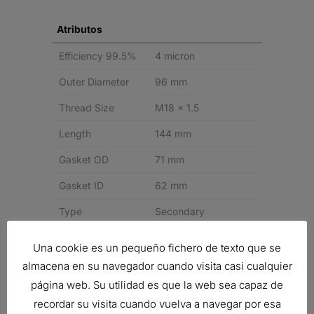
Atributos
Efficiency 99.5%
4 micron
Outer Diameter
96 mm
Thread Size
M18 x 1.5
Length
144 mm
Gasket OD
71 mm
Gasket ID
62 mm
Type
Secondary
Style
Spin-On
Una cookie es un pequeño fichero de texto que se
Media Type
Cellulose, Meltblown
almacena en su navegador cuando visita casi cualquier
página web. Su utilidad es que la web sea capaz de
Price Type
F
recordar su visita cuando vuelva a navegar por esa